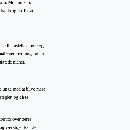
onomi. Mentorskab,
har brug for for at
kse finansielle emner og
målrettet mod unge giver
igtede planer.
pe unge med at blive mere
tegier, og disse
kontrol over deres
 og værktøjer kan de