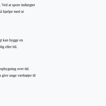
. Ved at spore indtægter
så hjælpe med at
igt kan bygge en
g eller bil.
eopbygning over tid.
 give unge værktøjer til