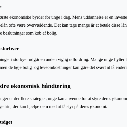
e
tørste økonomiske byrder for unge i dag. Mens uddannelse er en investe
ielån ofte være overvældende. Det kan tage mange år at betale disse lån 
e beslutninger som køb af bolig.
 storbyer
nger i storbyer udgør en anden vigtig udfordring. Mange unge flytter til
en de høje bolig- og leveomkostninger kan gøre det svært at få endern
bedre økonomisk håndtering
inger er der flere strategier, unge kan anvende for at styre deres økonom
ge trin, der kan hjælpe dem med at få styr på deres økonomi:
budget