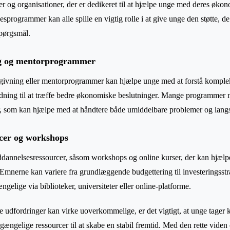
cer og organisationer, der er dedikeret til at hjælpe unge med deres øk
programmer kan alle spille en vigtig rolle i at give unge den støtte, de 
pørgsmål.
ng og mentorprogrammer
ådgivning eller mentorprogrammer kan hjælpe unge med at forstå komple
edning til at træffe bedre økonomiske beslutninger. Mange programmer 
r, som kan hjælpe med at håndtere både umiddelbare problemer og langs
cer og workshops
uddannelsesressourcer, såsom workshops og online kurser, der kan hjæl
nerne kan variere fra grundlæggende budgettering til investeringsstra
ngelige via biblioteker, universiteter eller online-platforme.
e udfordringer kan virke uoverkommelige, er det vigtigt, at unge tager 
gængelige ressourcer til at skabe en stabil fremtid. Med den rette viden