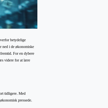
overfor betydelige
ker ned i de økonomiske
 fremtid. For en dybere
s videre for at lære
rt tidligere. Med
g økonomisk pressede.