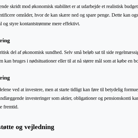
nde skridt mod økonomisk stabilitet er at udarbejde et realistisk budget
ntificere områder, hvor de kan skære ned og spare penge. Dette kan og
 og styre kontantstrømme mere effektivt.
ring
itisk del af økonomisk sundhed. Selv små beløb sat til side regelmæss
kan bruges i nødsituationer eller til at nå større mål som at købe en boli
ering
ene ved at investere, men at starte tidligt kan føre til betydelig formu
læggende investeringer som aktier, obligationer og pensionskonti kan
e fremtid.
tøtte og vejledning