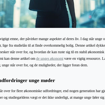
igtigt emne, der påvirker mange aspekter af deres liv. I dag står unge 
 lige fra studielån til at finde overkommelig bolig. Denne artikel dyk
esker står over for, og hvordan de kan ruste sig til en stabil økonomisk
omi kan denne artikel om
de unges økonomi
være en vigtig ressource. Læ
 unge står over for, og de muligheder, der ligger foran dem.
udfordringer unge møder
r over for flere økonomiske udfordringer, end nogen generation har gjo
r og studiegældens vægt er det ikke underligt, at mange unge føler si