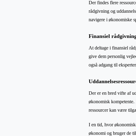
Der findes flere ressour
rådgivning og uddannelses
navigere i økonomiske s
Finansiel rådgivni
At deltage i finansiel r
give dem personlig vejl
også adgang til eksperte
Uddannelsesressour
Der er en bred vifte af 
økonomisk kompetente. Em
ressourcer kan være tilgæ
I en tid, hvor økonomisk
økonomi og bruger de til