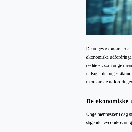
De unges økonomi er et v
økonomiske udfordringer,
realiteter, som unge menn
indsigt i de unges økon
mere om de udfordringer,
De økonomiske 
Unge mennesker i dag stå
stigende leveomkostninge