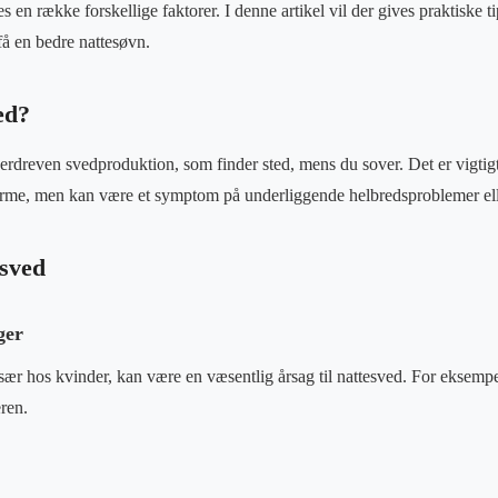
en række forskellige faktorer. I denne artikel vil der gives praktiske ti
å en bedre nattesøvn.
ed?
verdreven svedproduktion, som finder sted, mens du sover. Det er vigtigt 
rme, men kan være et symptom på underliggende helbredsproblemer eller
esved
ger
ær hos kvinder, kan være en væsentlig årsag til nattesved. For eksem
ren.