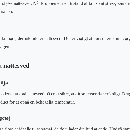
udløse nattesved. Når kroppen er i en tilstand af konstant stress, kan det
natten.
kninger, der inkluderer nattesved. Det er vigtigt at konsultere din læge
sagen.
 nattesved
iljø
åder at undgå nattesved på er at sikre, at dit soveværelse er køligt. Brug
nduet for at opnå en behagelig temperatur.
getøj
 fibre er ideelle til sengetøj, da de tillader din hud at ånde. Undgå synt