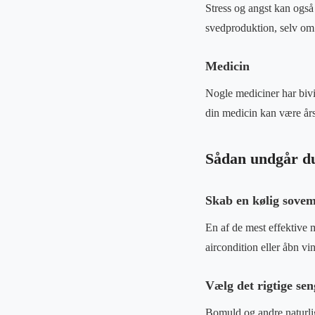
Stress og angst kan også 
svedproduktion, selv om 
Medicin
Nogle mediciner har bivir
din medicin kan være år
Sådan undgår du
Skab en kølig sovem
En af de mest effektive m
aircondition eller åbn vi
Vælg det rigtige sen
Bomuld og andre naturlige