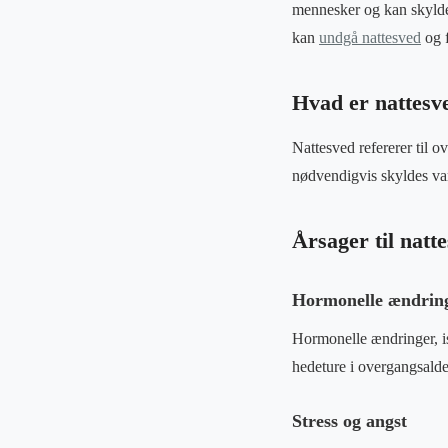
mennesker og kan skyldes 
kan
undgå nattesved
og f
Hvad er nattesv
Nattesved refererer til o
nødvendigvis skyldes va
Årsager til natt
Hormonelle ændrin
Hormonelle ændringer, is
hedeture i overgangsalde
Stress og angst