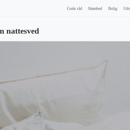
Gode råd
Skønhed
Bolig
Uds
n nattesved