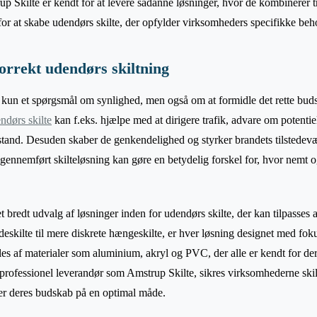
rup Skilte er kendt for at levere sådanne løsninger, hvor de kombinerer 
r at skabe udendørs skilte, der opfylder virksomheders specifikke beh
orrekt udendørs skiltning
e kun et spørgsmål om synlighed, men også om at formidle det rette bud
ndørs skilte
kan f.eks. hjælpe med at dirigere trafik, advare om potentiel
tand. Desuden skaber de genkendelighed og styrker brandets tilstedevær
gennemført skilteløsning kan gøre en betydelig forskel for, hvor nemt 
t bredt udvalg af løsninger inden for udendørs skilte, der kan tilpasses al
adeskilte til mere diskrete hængeskilte, er hver løsning designet med fo
lles af materialer som aluminium, akryl og PVC, der alle er kendt for d
 professionel leverandør som Amstrup Skilte, sikres virksomhederne skil
er deres budskab på en optimal måde.