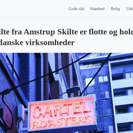
Gode råd
Skønhed
Bolig
Uds
te fra Amstrup Skilte er flotte og ho
l danske virksomheder