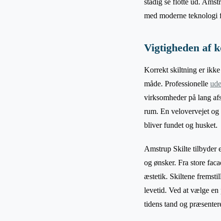
stadig se flotte ud. Amst
med moderne teknologi fo
Vigtigheden af k
Korrekt skiltning er ikk
måde. Professionelle
ude
virksomheder på lang afs
rum. En velovervejet og 
bliver fundet og husket.
Amstrup Skilte tilbyder e
og ønsker. Fra store fac
æstetik. Skiltene fremsti
levetid. Ved at vælge en
tidens tand og præsenter