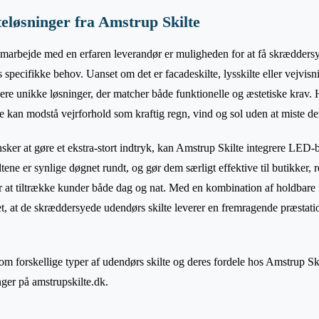
lteløsninger fra Amstrup Skilte
amarbejde med en erfaren leverandør er muligheden for at få skræddersy
 specifikke behov. Uanset om det er facadeskilte, lysskilte eller vejvis
ere unikke løsninger, der matcher både funktionelle og æstetiske krav. H
 de kan modstå vejrforhold som kraftig regn, vind og sol uden at miste de
sker at gøre et ekstra-stort indtryk, kan Amstrup Skilte integrere LED-
kiltene er synlige døgnet rundt, og gør dem særligt effektive til butikker,
 at tiltrække kunder både dag og nat. Med en kombination af holdbare
et, at de skræddersyede udendørs skilte leverer en fremragende præstatio
 om forskellige typer af udendørs skilte og deres fordele hos Amstrup Sk
nger på amstrupskilte.dk.