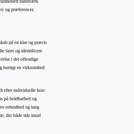
traditionelt håndværk
ov og præferencer.
skab på en klar og præcis
le farer og identificere
else i det offentlige
og hurtigt en virksomhed
t efter individuelle krav
kus på holdbarhed og
eres robusthed og lang
te, der både står imod