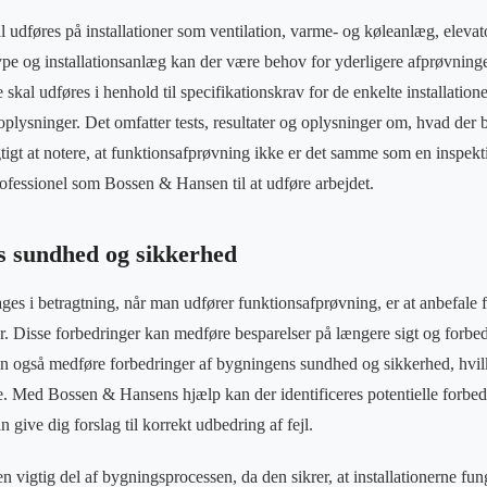
 udføres på installationer som ventilation, varme- og køleanlæg, eleva
e og installationsanlæg kan der være behov for yderligere afprøvninge
kal udføres i henhold til specifikationskrav for de enkelte installatione
oplysninger. Det omfatter tests, resultater og oplysninger om, hvad der 
igtigt at notere, at funktionsafprøvning ikke er det samme som en inspekt
professionel som Bossen & Hansen til at udføre arbejdet.
s sundhed og sikkerhed
tages i betragtning, når man udfører funktionsafprøvning, er at anbefale f
ner. Disse forbedringer kan medføre besparelser på længere sigt og forb
kan også medføre forbedringer af bygningens sundhed og sikkerhed, hvil
. Med Bossen & Hansens hjælp kan der identificeres potentielle forbed
n give dig forslag til korrekt udbedring af fejl.
 vigtig del af bygningsprocessen, da den sikrer, at installationerne fun