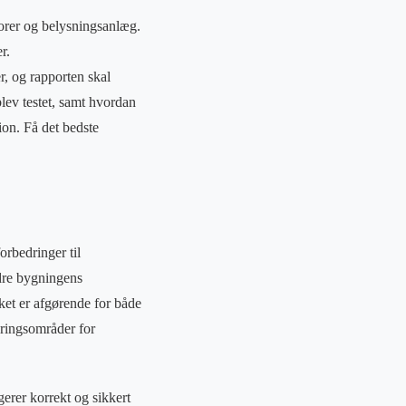
torer og belysningsanlæg.
r.
r, og rapporten skal
blev testet, samt hvordan
ion. Få det bedste
orbedringer til
edre bygningens
ket er afgørende for både
ringsområder for
gerer korrekt og sikkert