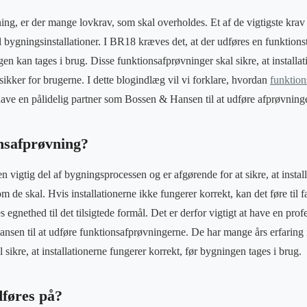
ng, er der mange lovkrav, som skal overholdes. Et af de vigtigste kra
l bygningsinstallationer. I BR18 kræves det, at der udføres en funktions
ngen kan tages i brug. Disse funktionsafprøvninger skal sikre, at install
sikker for brugerne. I dette blogindlæg vil vi forklare, hvordan
funktio
t have en pålidelig partner som Bossen & Hansen til at udføre afprøvning
nsafprøvning?
 vigtig del af bygningsprocessen og er afgørende for at sikre, at install
om de skal. Hvis installationerne ikke fungerer korrekt, kan det føre til f
egnethed til det tilsigtede formål. Det er derfor vigtigt at have en prof
sen til at udføre funktionsafprøvningerne. De har mange års erfaring 
 sikre, at installationerne fungerer korrekt, før bygningen tages i brug.
dføres på?