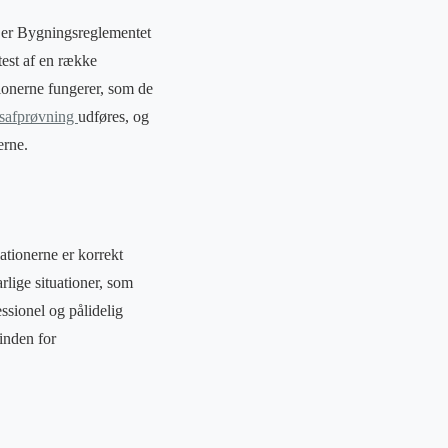
v er Bygningsreglementet
test af en række
ationerne fungerer, som de
nsafprøvning
udføres, og
erne.
ationerne er korrekt
arlige situationer, som
essionel og pålidelig
inden for