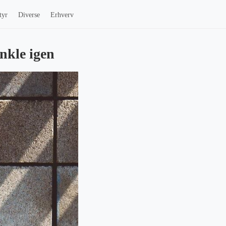
tyr
Diverse
Erhverv
unkle igen