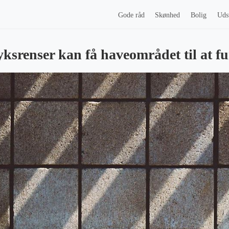
Gode råd
Skønhed
Bolig
Uds
yksrenser kan få haveområdet til at f