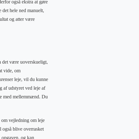
erfor også ekstra at gøre
e det hele ned manuelt,
ultat og atter være
n det være uoverskueligt,
at vide, om
renser leje, vil du kunne
 af udstyret ved leje af
andle med mellemmænd. Du
e om vejledning om leje
l også blive overrasket
 i opgaven, og kan