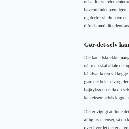
udsat for vejrelementern
haveområdet pænt igen, s
og derfor vil du have en 
tilfreds med dit udendør
Gør-det-selv ka
Det kan afskrække mange,
når man skal aftale det 
håndværkeren vil lægge uv
gøre det hele selv og de
højtryksrenser, da du s
kan eksempelvis kigge n
Det er vigtigt at finde de
af højtryksrenser, så du 
over hvor let det er at g