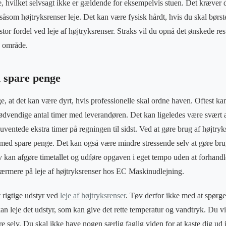
e, hvilket selvsagt ikke er gældende for eksempelvis stuen. Det kræver d
åsom højtryksrenser leje. Det kan være fysisk hårdt, hvis du skal børst
stor fordel ved leje af højtryksrenser. Straks vil du opnå det ønskede res
s område.
n spare penge
 at det kan være dyrt, hvis professionelle skal ordne haven. Oftest ka
nødvendige antal timer med leverandøren. Det kan ligeledes være svært 
entede ekstra timer på regningen til sidst. Ved at gøre brug af højtryks
rmed spare penge. Det kan også være mindre stressende selv at gøre brug
elv kan afgøre timetallet og udføre opgaven i eget tempo uden at forh
ærmere på leje af højtryksrenser hos EC Maskinudlejning.
t rigtige udstyr ved
leje af højtryksrenser
. Tøv derfor ikke med at spørg
kan leje det udstyr, som kan give det rette temperatur og vandtryk. Du vi
øre selv. Du skal ikke have nogen særlig faglig viden for at kaste dig ud