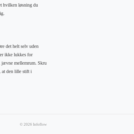
et hvilken løsning du
ig.
øre det helt selv uden
er ikke lukkes for
med jævne mellemrum. Skru
t den lille stift i
© 2026 Infoflow