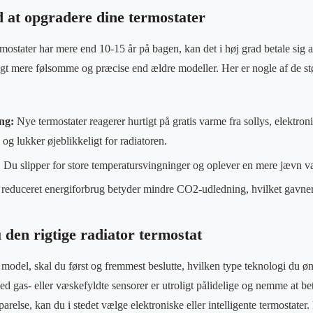
d at opgradere dine termostater
ostater har mere end 10-15 år på bagen, kan det i høj grad betale sig 
angt mere følsomme og præcise end ældre modeller. Her er nogle af de st
ng:
Nye termostater reagerer hurtigt på gratis varme fra sollys, elektron
og lukker øjeblikkeligt for radiatoren.
:
Du slipper for store temperatursvingninger og oplever en mere jævn va
reduceret energiforbrug betyder mindre CO2-udledning, hvilket gavner
den rigtige radiator termostat
model, skal du først og fremmest beslutte, hvilken type teknologi du øn
d gas- eller væskefyldte sensorer er utroligt pålidelige og nemme at b
arelse, kan du i stedet vælge elektroniske eller intelligente termostate