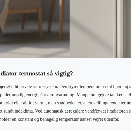
diator termostat så vigtig?
hjertet i dit private varmesystem. Den styrer temperaturen i dit hjem og s
 spilder unødig energi på overopvarmning. Mange boligejere tænker sjæl
r koldt eller alt for varmt, men sandheden er, at en velfungerende termos
t sundt indeklima. Ved automatisk at regulere vandflowet i radiatoren
 holder en konstant og behagelig temperatur uanset vejret udenfor.