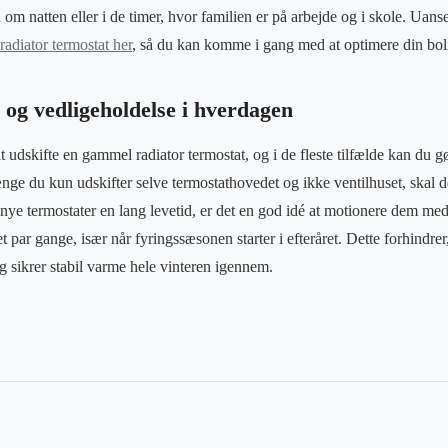
 om natten eller i de timer, hvor familien er på arbejde og i skole. Uans
 radiator termostat her
, så du kan komme i gang med at optimere din bol
 og vedligeholdelse i hverdagen
t udskifte en gammel radiator termostat, og i de fleste tilfælde kan du g
ænge du kun udskifter selve termostathovedet og ikke ventilhuset, skal d
e nye termostater en lang levetid, er det en god idé at motionere dem 
 par gange, især når fyringssæsonen starter i efteråret. Dette forhindrer, a
 og sikrer stabil varme hele vinteren igennem.