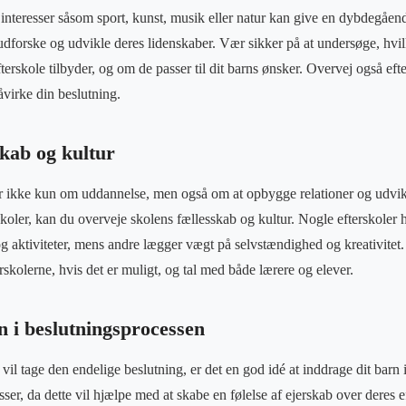
interesser såsom sport, kunst, musik eller natur kan give en dybdegåend
udforske og udvikle deres lidenskaber. Vær sikker på at undersøge, hvil
erskole tilbyder, og om de passer til dit barns ønsker. Overvej også eft
påvirke din beslutning.
skab og kultur
r ikke kun om uddannelse, men også om at opbygge relationer og udvikl
koler, kan du overveje skolens fællesskab og kultur. Nogle efterskoler h
 og aktiviteter, mens andre lægger vægt på selvstændighed og kreativitet
erskolerne, hvis det er muligt, og tal med både lærere og elever.
n i beslutningsprocessen
il tage den endelige beslutning, er det en god idé at inddrage dit barn
ser, da dette vil hjælpe med at skabe en følelse af ejerskab over deres e