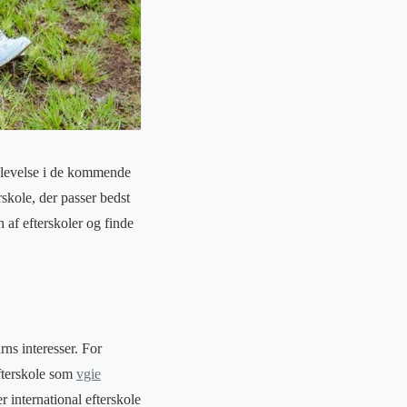
 oplevelse i de kommende
skole, der passer bedst
n af efterskoler og finde
rns interesser. For
fterskole som
vgie
r international efterskole