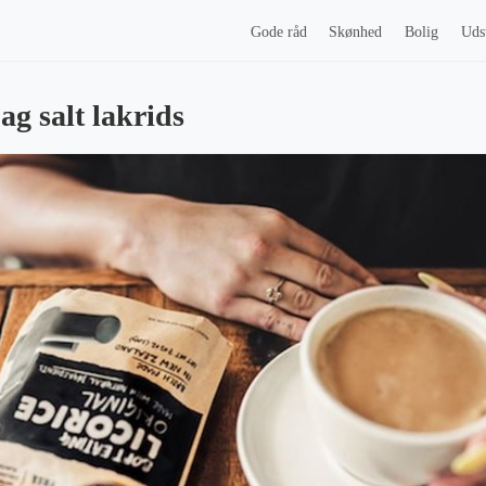
Gode råd
Skønhed
Bolig
Uds
g salt lakrids