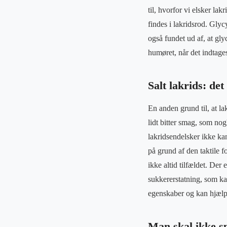
til, hvorfor vi elsker la
findes i lakridsrod. Gl
også fundet ud af, at gly
humøret, når det indtages
Salt lakrids: det
En anden grund til, at l
lidt bitter smag, som no
lakridsendelsker ikke ka
på grund af den taktile 
ikke altid tilfældet. Der
sukkererstatning, som ka
egenskaber og kan hjælpe
Man skal ikke sp