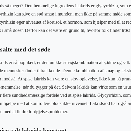
krids så meget? Den hemmelige ingrediens i lakrids er glycyrrhizin, som e
ycyrrhizin kan give en sød smag i munden, men ikke på samme måde som
cyrrhizin øger niveauet af kortisol, et hormon, som hjælper med til at re
 i små doser. Derfor kan det være en grund til, hvorfor folk finder trøst i
 salte med det søde
akrids er så populært, er den unikke smagskombination af sødme og salt
gle mennesker finder tiltrækkende. Denne kombination af smag og tekst
n modstå. At spise lakrids kan være en sjov oplevelse, ikke kun på gr
fornemmelse, når du tygger på det. Selvom lakrids kan virke som en usun
 er flere sundhedsmæssige fordele ved at spise lakrids. Glycyrrhizin, som
n hjælpe med at kontrollere blodsukkerniveauet. Lakridsrod har også a
 med at lindre fordøjelsesproblemer.
ise salt lakrids konstant